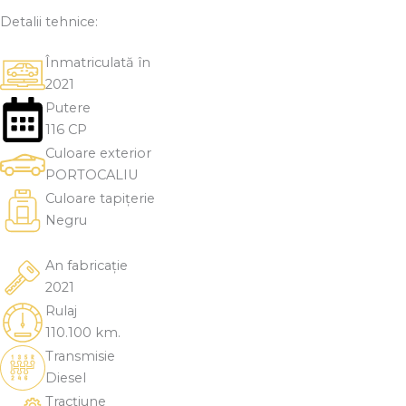
Detalii tehnice:
Înmatriculată în
2021
Putere
116 CP
Culoare exterior
PORTOCALIU
Culoare tapițerie
Negru
An fabricație
2021
Rulaj
110.100 km.
Transmisie
Diesel
Tracțiune