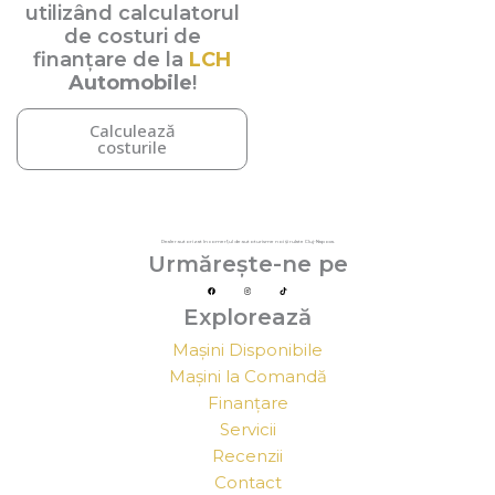
utilizând calculatorul
de costuri de
finanțare de la
LCH
Automobile
!
Calculează
costurile
Dealer autorizat în comerțul de autoturisme noi și rulate Cluj-Napoca.
Urmărește-ne pe
F
I
T
a
n
i
c
s
k
e
t
t
Explorează
b
a
o
o
g
k
o
r
k
a
m
Mașini Disponibile
Mașini la Comandă
Finanțare
Servicii
Recenzii
Contact