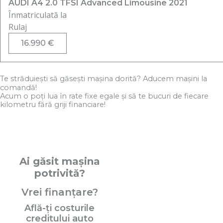
AUDI A4 2.0 TFSI Advanced Limousine 2021
Înmatriculată la
Rulaj
16.990
€
Te străduiești să găsești mașina dorită? Aducem mașini la
comandă!
Acum o poți lua în rate fixe egale și să te bucuri de fiecare
kilometru fără griji financiare!
Trimite Cerere de Mașină la Comanda
Ai găsit mașina
potrivită?
Vrei finanțare?
Află-ți costurile
creditului auto