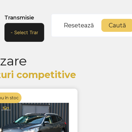
Transmisie
Resetează
Caută
nzare
ețuri competitive
u în stoc