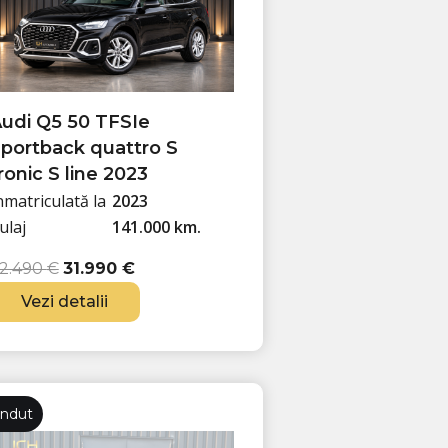
udi Q5 50 TFSIe
portback quattro S
ronic S line 2023
nmatriculată la
2023
ulaj
141.000 km.
P
P
2.490
€
31.990
€
r
r
Vezi detalii
e
e
ț
ț
u
u
l
l
i
c
ndut
n
u