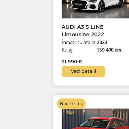
AUDI A3 S LINE
Limousine 2022
Înmatriculată la
2023
Rulaj
159.400 km.
21.990
€
Vezi detalii
Nou în stoc