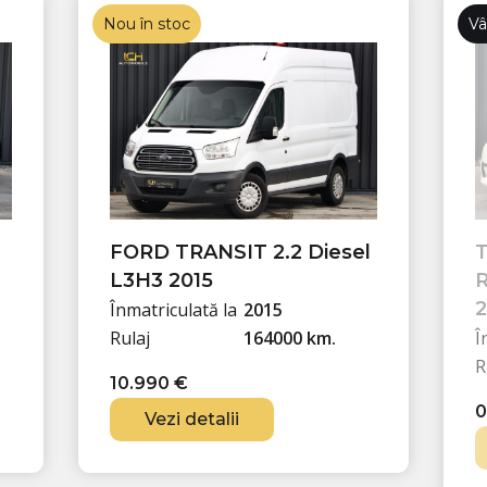
0
€
Nou în stoc
Vâ
.
€
.
FORD TRANSIT 2.2 Diesel
L3H3 2015
2
Înmatriculată la
2015
Rulaj
164000 km.
Î
R
10.990
€
Vezi detalii