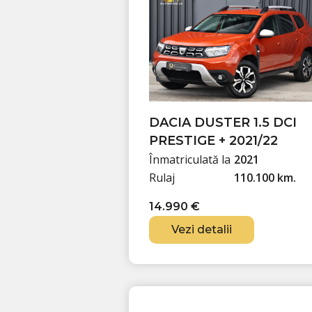
ț
e
i
n
a
t
l
e
a
s
f
t
o
e
DACIA DUSTER 1.5 DCI
s
:
PRESTIGE + 2021/22
t
1
Înmatriculată la
2021
:
1
Rulaj
110.100 km.
1
.
14.990
€
1
5
.
9
Vezi detalii
9
0
9
0
€
.