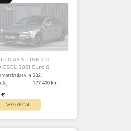
.
€
.
UDI A5 S LINE 2.0
IESEL 2021 Euro 6
nmatriculată la
2021
ulaj
177.400 km.
0
€
Vezi detalii