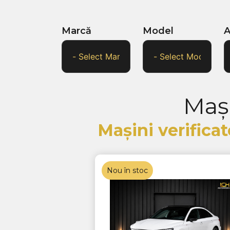
Marcă
Model
A
Mași
Mașini verificat
Nou în stoc