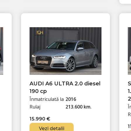
AUDI A6 ULTRA 2.0 diesel
190 cp
1
2
Înmatriculată la
2016
Rulaj
213.600 km.
Î
R
15.990
€
1
Vezi detalii