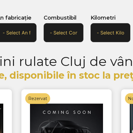
n fabricație
Combustibil
Kilometri
ni rulate Cluj de vâ
e, disponibile în stoc la pr
Rezervat
No