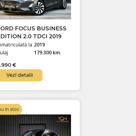
FORD FOCUS BUSINESS
DITION 2.0 TDCI 2019
nmatriculată la
2019
ulaj
179.300 km.
.990
€
Vezi detalii
u în stoc