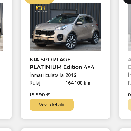
€
n
u
.
i
r
ț
e
i
n
a
t
l
e
a
s
f
t
KIA SPORTAGE
A
o
e
PLATINIUM Edition 4×4
D
s
:
Înmatriculată la
2016
Î
t
2
Rulaj
164.100 km.
R
:
7
15.590
€
2
.
8
9
Vezi detalii
.
9
9
0
9