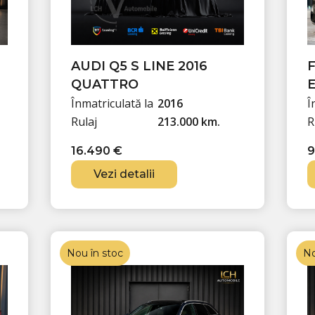
AUDI Q5 S LINE 2016
QUATTRO
E
Înmatriculată la
2016
Î
Rulaj
213.000 km.
R
16.490
€
9
Vezi detalii
Nou în stoc
No