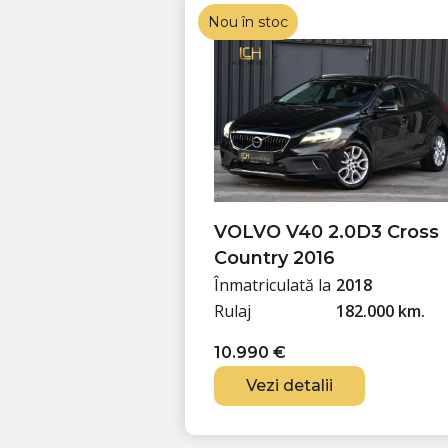
Nou în stoc
VOLVO V40 2.0D3 Cross
Country 2016
Înmatriculată la
2018
Rulaj
182.000 km.
10.990
€
Vezi detalii