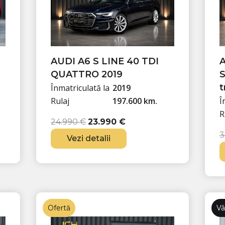
AUDI A6 S LINE 40 TDI
A
QUATTRO 2019
S
t
Înmatriculată la
2019
Rulaj
197.600 km.
Î
P
P
R
24.990
€
23.990
€
r
r
3
Vezi detalii
e
e
ț
ț
u
u
l
l
i
c
n
u
Ofertă
Vâ
i
r