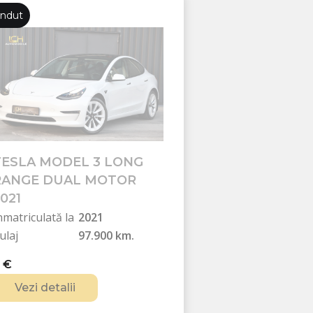
ndut
TESLA MODEL 3 LONG
RANGE DUAL MOTOR
021
nmatriculată la
2021
ulaj
97.900 km.
0
€
Vezi detalii