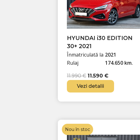
HYUNDAI i30 EDITION
30+ 2021
Înmatriculată la
2021
Rulaj
174.650 km.
P
P
11.990
€
11.590
€
r
r
Vezi detalii
e
e
ț
ț
u
u
l
l
i
c
n
u
Nou în stoc
i
r