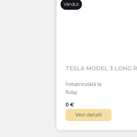
Vândut
TESLA MODEL 3 LONG 
Înmatriculată la
Rulaj
0
€
Vezi detalii