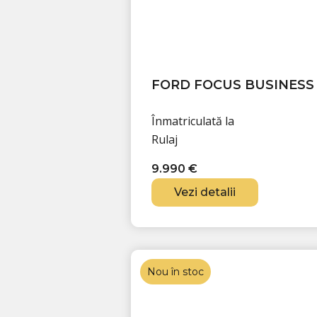
FORD FOCUS BUSINESS E
Înmatriculată la
Rulaj
9.990
€
Vezi detalii
Nou în stoc