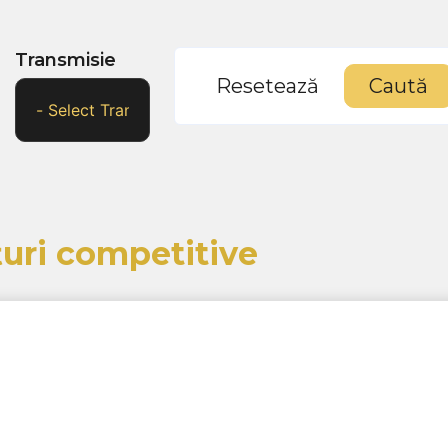
Transmisie
Resetează
Caută
ețuri competitive