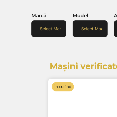
Marcă
Model
A
Mașini verificat
În curând