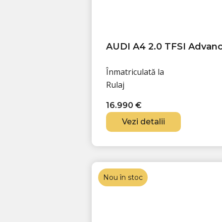
AUDI A4 2.0 TFSI Advan
Înmatriculată la
Rulaj
16.990
€
Vezi detalii
Nou în stoc